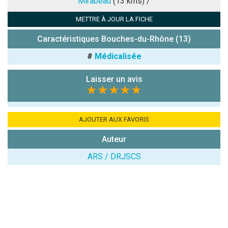
Mirabeau
(13 kms) /
Antispam -
METTRE À JOUR LA FICHE
Combien font
7x4 (en
Caractéristiques Bouches-du-Rhône (13)
chiffres) :
#
Médicalisée
Avis sur
l'établissement
Laisser un avis
:
★★★★★
AJOUTER AUX FAVORIS
Auteur
ARS / DRJSCS
(En cliquant sur 'Valider', j'accepte que mon avis
soit publié sur le site.)