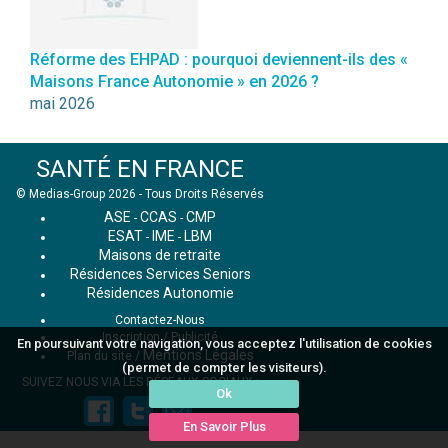
Réforme des EHPAD : pourquoi deviennent-ils des «
Maisons France Autonomie » en 2026 ?
mai 2026
SANTÉ EN FRANCE
© Medias-Group 2026 - Tous Droits Réservés
ASE
CCAS
CMP
-
-
ESAT
IME
LBM
-
-
Maisons de retraite
Résidences Services Seniors
Résidences Autonomie
Contactez-Nous
Inscription / Publicité
En poursuivant votre navigation, vous acceptez l'utilisation de cookies
Mentions Légales
Plan du site
/
(permet de compter les visiteurs).
SUIVEZ NOUS VIA LES RÉSEAUX SOCIAUX :
Ok
En Savoir Plus