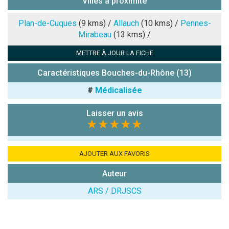
Villes à proximité
Note que vous souhaitez attribuer :
Plan-de-Cuques
(9 kms) /
Allauch
(10 kms) /
Pennes-
Mirabeau
(13 kms) /
Antispam -
METTRE À JOUR LA FICHE
Combien font
7x4 (en
Caractéristiques Bouches-du-Rhône (13)
chiffres) :
#
Médicalisée
Avis sur
l'établissement
Laisser un avis
:
★★★★★
AJOUTER AUX FAVORIS
Auteur
ARS / DRJSCS
(En cliquant sur 'Valider', j'accepte que mon avis
soit publié sur le site.)