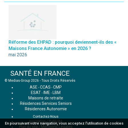
Réforme des EHPAD : pourquoi deviennent-ils des «
Maisons France Autonomie » en 2026 ?
mai 2026
SANTÉ EN FRANCE
© Medias-Group 2026 - Tous Droits Réservés
ASE
CCAS
CMP
-
-
ESAT
IME
LBM
-
-
Maisons de retraite
Résidences Services Seniors
Résidences Autonomie
Contactez-Nous
Inscription / Publicité
En poursuivant votre navigation, vous acceptez l'utilisation de cookies
Mentions Légales
Plan du site
/