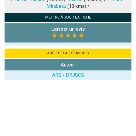
Mirabeau
(13 kms) /
Antispam -
METTRE À JOUR LA FICHE
Combien font
7x4 (en
Laisser un avis
chiffres) :
★★★★★
Avis sur
l'établissement
AJOUTER AUX FAVORIS
:
Auteur
ARS / DRJSCS
(En cliquant sur 'Valider', j'accepte que mon avis
soit publié sur le site.)