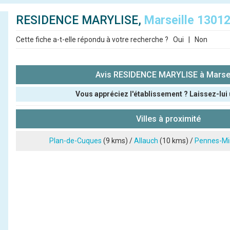
RESIDENCE MARYLISE,
Marseille 1301
Cette fiche a-t-elle répondu à votre recherche ?
Oui
|
Non
Avis RESIDENCE MARYLISE à Marsei
Vous appréciez l'établissement ? Laissez-lui 
Pseudo :
Villes à proximité
Note que vous souhaitez attribuer :
Plan-de-Cuques
(9 kms) /
Allauch
(10 kms) /
Pennes-Mi
Antispam - Combien font 7x4 (en chiffres) :
Avis sur l'établissement :