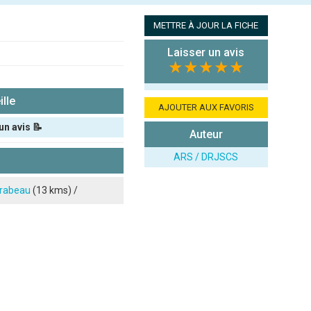
2
METTRE À JOUR LA FICHE
Laisser un avis
★★★★★
lle
AJOUTER AUX FAVORIS
un avis 📝
Auteur
ARS / DRJSCS
rabeau
(13 kms) /