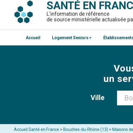
SANTÉ EN FRAN
L'information de référence
de source ministérielle actualisée pa
Accueil
Logement Seniors
Établissements
Vou
un ser
Ville
Accueil Santé en France
>
Bouches-du-Rhône (13)
>
Maisons de