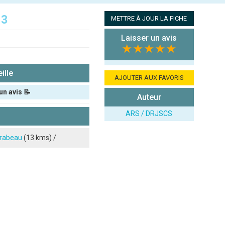
13
METTRE À JOUR LA FICHE
Laisser un avis
★★★★★
ille
AJOUTER AUX FAVORIS
un avis 📝
Auteur
ARS / DRJSCS
rabeau
(13 kms) /