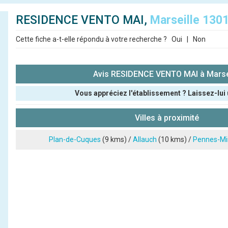
RESIDENCE VENTO MAI,
Marseille 130
Cette fiche a-t-elle répondu à votre recherche ?
Oui
|
Non
Avis RESIDENCE VENTO MAI à Marse
Vous appréciez l'établissement ? Laissez-lui 
Pseudo :
Villes à proximité
Note que vous souhaitez attribuer :
Plan-de-Cuques
(9 kms) /
Allauch
(10 kms) /
Pennes-Mi
Antispam - Combien font 7x4 (en chiffres) :
Avis sur l'établissement :