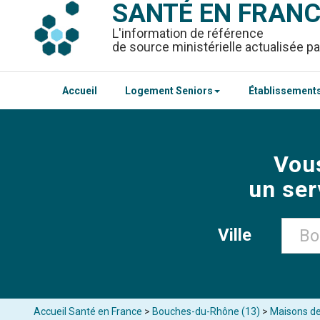
SANTÉ EN FRAN
L'information de référence
de source ministérielle actualisée pa
Accueil
Logement Seniors
Établissements
Vou
un ser
Ville
Accueil Santé en France
>
Bouches-du-Rhône (13)
>
Maisons de