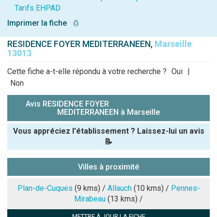
Tarifs EHPAD
Imprimer la fiche
⎙
RESIDENCE FOYER MEDITERRANEEN,
Marseille
13013
Cette fiche a-t-elle répondu à votre recherche ?
Oui
|
Non
Avis RESIDENCE FOYER
MEDITERRANEEN à Marseille
Vous appréciez l'établissement ? Laissez-lui un avis
📝
Pseudo :
Villes à proximité
Note que vous souhaitez attribuer :
Plan-de-Cuques
(9 kms) /
Allauch
(10 kms) /
Pennes-
Mirabeau
(13 kms) /
Antispam -
METTRE À JOUR LA FICHE