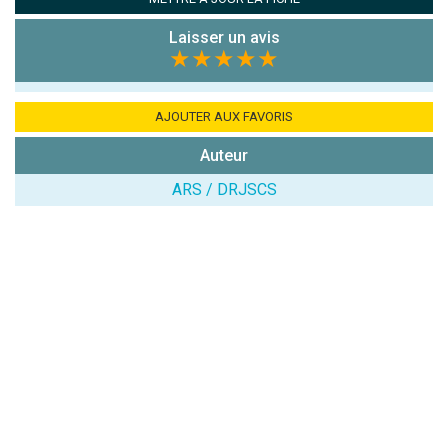
Combien font
7x4 (en
Laisser un avis
chiffres) :
★★★★★
Avis sur
l'établissement
AJOUTER AUX FAVORIS
:
Auteur
ARS / DRJSCS
(En cliquant sur 'Valider', j'accepte que mon avis
soit publié sur le site.)