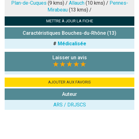
Note que vous souhaitez attribuer :
Plan-de-Cuques
(9 kms) /
Allauch
(10 kms) /
Pennes-
Mirabeau
(13 kms) /
Antispam -
METTRE À JOUR LA FICHE
Combien font
7x4 (en
Caractéristiques Bouches-du-Rhône (13)
chiffres) :
#
Médicalisée
Avis sur
l'établissement
Laisser un avis
:
★★★★★
AJOUTER AUX FAVORIS
Auteur
ARS / DRJSCS
(En cliquant sur 'Valider', j'accepte que mon avis
soit publié sur le site.)