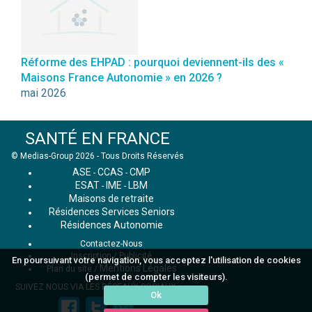
Réforme des EHPAD : pourquoi deviennent-ils des «
Maisons France Autonomie » en 2026 ?
mai 2026
SANTÉ EN FRANCE
© Medias-Group 2026 - Tous Droits Réservés
ASE
CCAS
CMP
-
-
ESAT
IME
LBM
-
-
Maisons de retraite
Résidences Services Seniors
Résidences Autonomie
Contactez-Nous
Inscription / Publicité
En poursuivant votre navigation, vous acceptez l'utilisation de cookies
Mentions Légales
Plan du site
/
(permet de compter les visiteurs).
SUIVEZ NOUS VIA LES RÉSEAUX SOCIAUX :
Ok