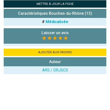
Antispam -
METTRE À JOUR LA FICHE
Combien font
7x4 (en
Caractéristiques Bouches-du-Rhône (13)
chiffres) :
#
Médicalisée
Avis sur
l'établissement
Laisser un avis
:
★★★★★
AJOUTER AUX FAVORIS
Auteur
ARS / DRJSCS
(En cliquant sur 'Valider', j'accepte que mon avis
soit publié sur le site.)