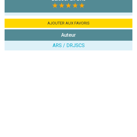
chiffres) :
★★★★★
Avis sur
l'établissement
AJOUTER AUX FAVORIS
:
Auteur
ARS / DRJSCS
(En cliquant sur 'Valider', j'accepte que mon avis
soit publié sur le site.)