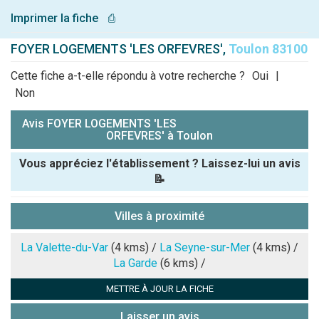
Imprimer la fiche
⎙
FOYER LOGEMENTS 'LES ORFEVRES',
Toulon 83100
Cette fiche a-t-elle répondu à votre recherche ?
Oui
|
Non
Avis FOYER LOGEMENTS 'LES
ORFEVRES' à Toulon
Vous appréciez l'établissement ? Laissez-lui un avis
📝
Pseudo :
Villes à proximité
Note que vous souhaitez attribuer :
La Valette-du-Var
(4 kms) /
La Seyne-sur-Mer
(4 kms) /
La Garde
(6 kms) /
Antispam -
METTRE À JOUR LA FICHE
Combien font
7x4 (en
Laisser un avis