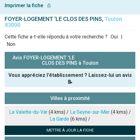
Imprimer la fiche
⎙
FOYER-LOGEMENT 'LE CLOS DES PINS,
Toulon
83000
Cette fiche a-t-elle répondu à votre recherche ?
Oui
|
Non
Avis FOYER-LOGEMENT 'LE
CLOS DES PINS à Toulon
Vous appréciez l'établissement ? Laissez-lui un avis
📝
Pseudo :
Villes à proximité
Note que vous souhaitez attribuer :
La Valette-du-Var
(4 kms) /
La Seyne-sur-Mer
(4 kms) /
La Garde
(6 kms) /
Antispam -
METTRE À JOUR LA FICHE
Combien font