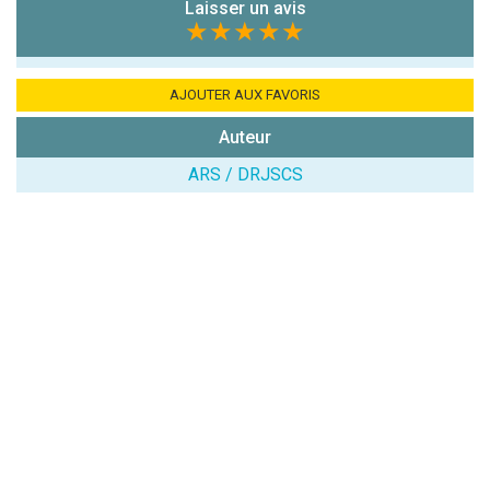
7x4 (en
Laisser un avis
chiffres) :
★★★★★
Avis sur
l'établissement
AJOUTER AUX FAVORIS
:
Auteur
ARS / DRJSCS
(En cliquant sur 'Valider', j'accepte que mon avis
soit publié sur le site.)