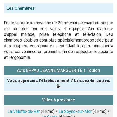
Les Chambres
D'une superficie moyenne de 20 m² chaque chambre simple
est meublée par nos soins et équipée d'un système
d'appel malade, prise téléphone et télévision. Des
chambres doubles sont plus spécialement proposées pour
des couples. Vous pourrez cependant les personnaliser à
votre convenance en prenant soin de respecter la sécurité
et l'ergonomie.
Avis EHPAD JEANNE MARGUERITE à Toulon
Vous appréciez l'établissement ? Laissez-lui un avis
📝
Pseudo :
Villes à proximité
Note que vous souhaitez attribuer :
La Valette-du-Var
(4 kms) /
La Seyne-sur-Mer
(4 kms) /