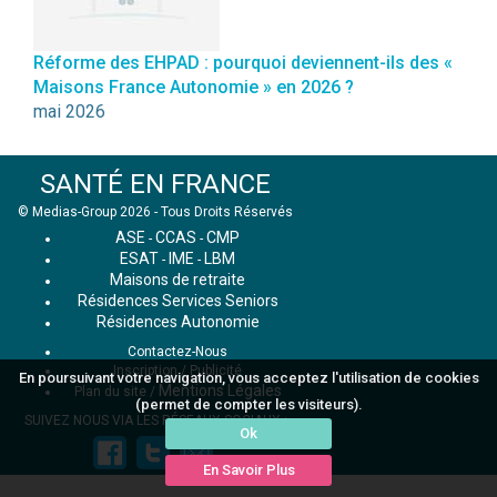
Réforme des EHPAD : pourquoi deviennent-ils des «
Maisons France Autonomie » en 2026 ?
mai 2026
SANTÉ EN FRANCE
© Medias-Group 2026 - Tous Droits Réservés
ASE
CCAS
CMP
-
-
ESAT
IME
LBM
-
-
Maisons de retraite
Résidences Services Seniors
Résidences Autonomie
Contactez-Nous
Inscription / Publicité
En poursuivant votre navigation, vous acceptez l'utilisation de cookies
Mentions Légales
Plan du site
/
(permet de compter les visiteurs).
SUIVEZ NOUS VIA LES RÉSEAUX SOCIAUX :
Ok
En Savoir Plus