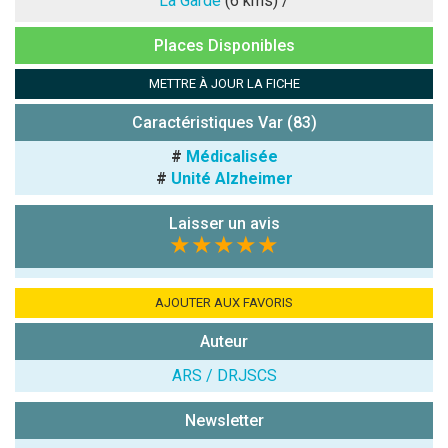
La Garde
(6 kms) /
Antispam -
Places Disponibles
Combien font
7x4 (en
METTRE À JOUR LA FICHE
chiffres) :
Caractéristiques Var (83)
Avis sur
l'établissement
#
Médicalisée
:
#
Unité Alzheimer
Laisser un avis
★★★★★
AJOUTER AUX FAVORIS
(En cliquant sur 'Valider', j'accepte que mon avis
Auteur
soit publié sur le site.)
ARS / DRJSCS
Newsletter