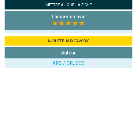
Antispam -
METTRE À JOUR LA FICHE
Combien font
7x4 (en
Laisser un avis
chiffres) :
★★★★★
Avis sur
l'établissement
AJOUTER AUX FAVORIS
:
Auteur
ARS / DRJSCS
(En cliquant sur 'Valider', j'accepte que mon avis
soit publié sur le site.)