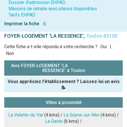
Dossier d'admission EHPAD
Maisons de retraite avec places disponibles
Tarifs EHPAD
Imprimer la fiche
⎙
FOYER-LOGEMENT 'LA RESSENCE',
Toulon 83100
Cette fiche a-t-elle répondu à votre recherche ?
Oui
|
Non
Avis FOYER-LOGEMENT 'LA
RESSENCE' à Toulon
Vous appréciez l'établissement ? Laissez-lui un avis
📝
Pseudo :
Villes à proximité
Note que vous souhaitez attribuer :
La Valette-du-Var
(4 kms) /
La Seyne-sur-Mer
(4 kms) /
La Garde
(6 kms) /