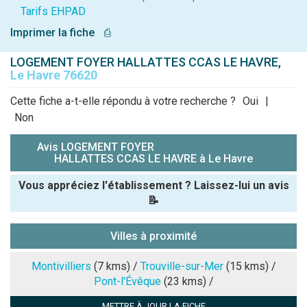
Tarifs EHPAD
Imprimer la fiche
⎙
LOGEMENT FOYER HALLATTES CCAS LE HAVRE,
Le Havre 76620
Cette fiche a-t-elle répondu à votre recherche ?
Oui
|
Non
Avis LOGEMENT FOYER
HALLATTES CCAS LE HAVRE à Le Havre
Vous appréciez l'établissement ? Laissez-lui un avis
📝
Pseudo :
Villes à proximité
Note que vous souhaitez attribuer :
Montivilliers
(7 kms) /
Trouville-sur-Mer
(15 kms) /
Pont-l'Évêque
(23 kms) /
Antispam -
METTRE À JOUR LA FICHE