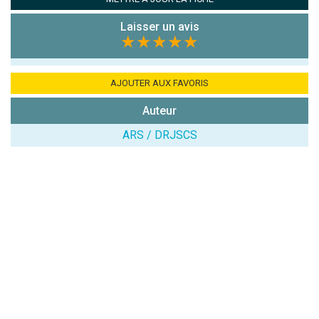
Combien font
7x4 (en
Laisser un avis
chiffres) :
★★★★★
Avis sur
l'établissement
AJOUTER AUX FAVORIS
:
Auteur
ARS / DRJSCS
(En cliquant sur 'Valider', j'accepte que mon avis
soit publié sur le site.)