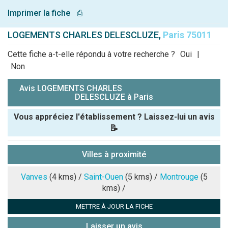
Imprimer la fiche
⎙
LOGEMENTS CHARLES DELESCLUZE,
Paris 75011
Cette fiche a-t-elle répondu à votre recherche ?
Oui
|
Non
Avis LOGEMENTS CHARLES
DELESCLUZE à Paris
Vous appréciez l'établissement ? Laissez-lui un avis
📝
Pseudo :
Villes à proximité
Note que vous souhaitez attribuer :
Vanves
(4 kms) /
Saint-Ouen
(5 kms) /
Montrouge
(5
kms) /
Antispam -
METTRE À JOUR LA FICHE
Combien font
7x4 (en
Laisser un avis