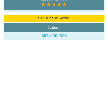
chiffres) :
★★★★★
Avis sur
l'établissement
AJOUTER AUX FAVORIS
:
Auteur
ARS / DRJSCS
(En cliquant sur 'Valider', j'accepte que mon avis
soit publié sur le site.)