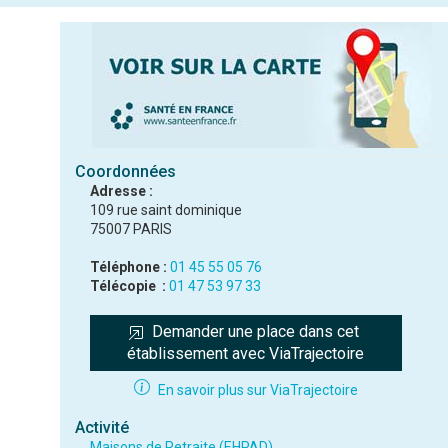
Coordonnées
Adresse :
109 rue saint dominique
75007 PARIS
Téléphone :
01 45 55 05 76
Télécopie :
01 47 53 97 33
Demander une place dans cet 
établissement avec ViaTrajectoire
En savoir plus sur ViaTrajectoire
Activité
Maisons de Retraite (EHPAD)