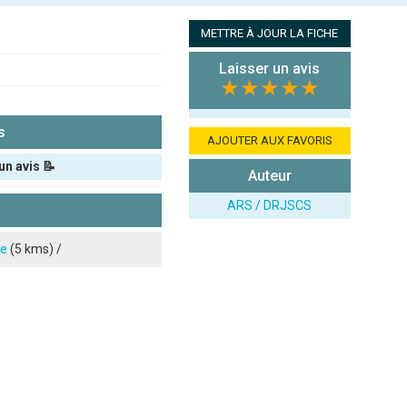
METTRE À JOUR LA FICHE
Laisser un avis
★★★★★
s
AJOUTER AUX FAVORIS
un avis 📝
Auteur
ARS / DRJSCS
e
(5 kms) /