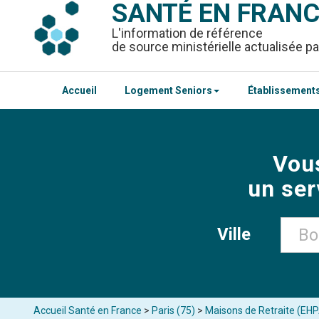
SANTÉ EN FRAN
L'information de référence
de source ministérielle actualisée pa
Accueil
Logement Seniors
Établissements
Vou
un ser
Ville
Accueil Santé en France
>
Paris (75)
>
Maisons de Retraite (EHP