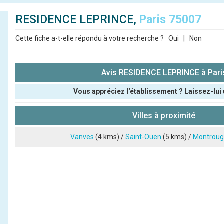
RESIDENCE LEPRINCE,
Paris 75007
Cette fiche a-t-elle répondu à votre recherche ?
Oui
|
Non
Avis RESIDENCE LEPRINCE à Pari
Vous appréciez l'établissement ? Laissez-lui 
Pseudo :
Villes à proximité
Note que vous souhaitez attribuer :
Vanves
(4 kms) /
Saint-Ouen
(5 kms) /
Montroug
Antispam - Combien font 7x4 (en chiffres) :
Avis sur l'établissement :