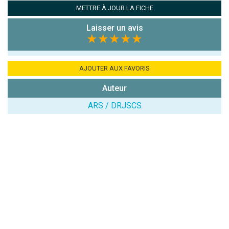
Antispam -
METTRE À JOUR LA FICHE
Combien font
7x4 (en
Laisser un avis
chiffres) :
★★★★★
Avis sur
l'établissement
AJOUTER AUX FAVORIS
:
Auteur
ARS / DRJSCS
(En cliquant sur 'Valider', j'accepte que mon avis
soit publié sur le site.)