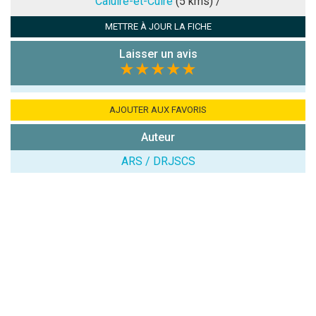
Caluire-et-Cuire
(5 kms) /
Antispam -
METTRE À JOUR LA FICHE
Combien font
7x4 (en
Laisser un avis
chiffres) :
★★★★★
Avis sur
l'établissement
AJOUTER AUX FAVORIS
:
Auteur
ARS / DRJSCS
(En cliquant sur 'Valider', j'accepte que mon avis
soit publié sur le site.)