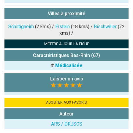
Pseudo :
Villes à proximité
Note que vous souhaitez attribuer :
Schiltigheim
(2 kms) /
Erstein
(18 kms) /
Bischwiller
(22
kms) /
Antispam -
METTRE À JOUR LA FICHE
Combien font
7x4 (en
Caractéristiques Bas-Rhin (67)
chiffres) :
#
Médicalisée
Avis sur
l'établissement
Laisser un avis
:
★★★★★
AJOUTER AUX FAVORIS
Auteur
ARS / DRJSCS
(En cliquant sur 'Valider', j'accepte que mon avis