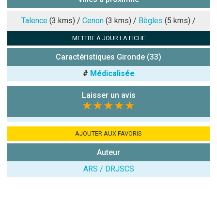
Note que vous souhaitez attribuer :
Talence
(3 kms) /
Cenon
(3 kms) /
Bègles
(5 kms) /
METTRE À JOUR LA FICHE
Antispam -
Combien font
Caractéristiques Gironde (33)
7x4 (en
#
Médicalisée
chiffres) :
Avis sur
Laisser un avis
l'établissement
★★★★★
:
AJOUTER AUX FAVORIS
Auteur
ARS / DRJSCS
(En cliquant sur 'Valider', j'accepte que mon avis
soit publié sur le site.)