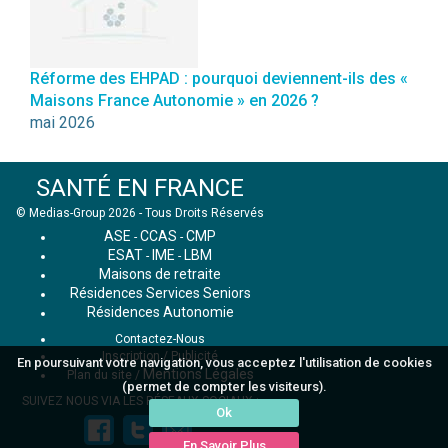
Réforme des EHPAD : pourquoi deviennent-ils des «
Maisons France Autonomie » en 2026 ?
mai 2026
SANTÉ EN FRANCE
© Medias-Group 2026 - Tous Droits Réservés
ASE
CCAS
CMP
-
-
ESAT
IME
LBM
-
-
Maisons de retraite
Résidences Services Seniors
Résidences Autonomie
Contactez-Nous
Inscription / Publicité
En poursuivant votre navigation, vous acceptez l'utilisation de cookies
Mentions Légales
Plan du site
/
(permet de compter les visiteurs).
SUIVEZ NOUS VIA LES RÉSEAUX SOCIAUX :
Ok
En Savoir Plus