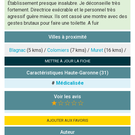
Établissement presque insalubre. Je déconseille très
fortement. Directrice exécrable et le personnel très
Antispam -
agressif guère mieux. Ils ont cassé une montre avec des
Combien font
gestes brutaux pour faire une toilette. A fuir
7x4 (en
chiffres) :
Villes à proximité
Avis sur
Blagnac
(5 kms) /
Colomiers
(7 kms) /
Muret
(16 kms) /
l'établissement
:
METTRE À JOUR LA FICHE
Caractéristiques Haute-Garonne (31)
#
Médicalisée
Voir les avis
★
☆☆☆☆
(En cliquant sur 'Valider', j'accepte que mon avis
soit publié sur le site.)
AJOUTER AUX FAVORIS
Auteur