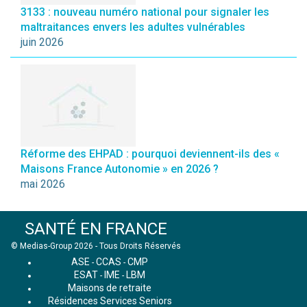
3133 : nouveau numéro national pour signaler les
maltraitances envers les adultes vulnérables
juin 2026
Réforme des EHPAD : pourquoi deviennent-ils des «
Maisons France Autonomie » en 2026 ?
mai 2026
SANTÉ EN FRANCE
© Medias-Group 2026 - Tous Droits Réservés
ASE
CCAS
CMP
-
-
ESAT
IME
LBM
-
-
Maisons de retraite
Résidences Services Seniors