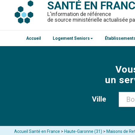
SANTÉ EN FRAN
L'information de référence
de source ministérielle actualisée pa
Accueil
Logement Seniors
Établissements
Vou
un ser
Ville
Accueil Santé en France
>
Haute-Garonne (31)
>
Maisons de Ret