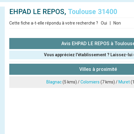
EHPAD LE REPOS,
Toulouse 31400
Cette fiche a-t-elle répondu à votre recherche ?
Oui
|
Non
Avis EHPAD LE REPOS à Toulous
Vous appréciez l'établissement ? Laissez-lui 
Pseudo :
Villes à proximité
Note que vous souhaitez attribuer :
Blagnac
(5 kms) /
Colomiers
(7 kms) /
Muret
(1
Antispam - Combien font 7x4 (en chiffres) :
Avis sur l'établissement :