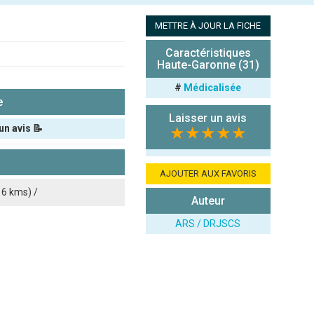
METTRE À JOUR LA FICHE
Caractéristiques
Haute-Garonne (31)
#
Médicalisée
e
Laisser un avis
un avis 📝
★★★★★
AJOUTER AUX FAVORIS
6 kms) /
Auteur
ARS / DRJSCS